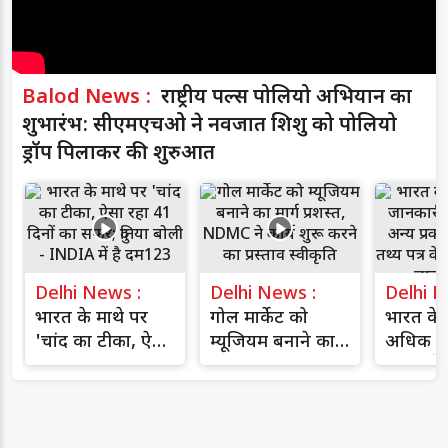
Balod News :
राष्ट्रीय पल्स पोलियो अभियान का
शुभारंभ: सीएमएचओ ने नवजात शिशु को पोलियो
ड्रॉप पिलाकर की शुरुआत
Delhi News :
Delhi News :
Delhi 
भारत के माथे पर
गोल मार्केट को
भारत के ब
'चांद का टीका, ऐसा
म्यूजियम बनाने का
अधिक ज
रहा 41 दिनों का
मार्ग प्रशस्त,
इंडिया प
सफर; दुनिया बोली -
NDMC ने कार्य शुरू
प्रकाशन
INDIA में है
करने का प्रस्ताव
तथ्य पत्र 
दम123
स्वीकृति
सूचीबद्ध 