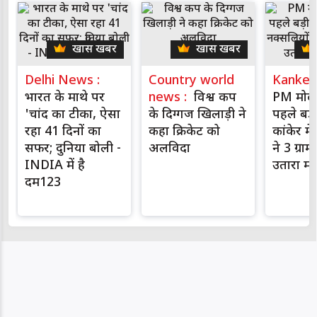
खास खबर
खास खबर
Delhi News :
Country world
Kanker
भारत के माथे पर
news :
विश्व कप
PM मोदी 
'चांद का टीका, ऐसा
के दिग्गज खिलाड़ी ने
पहले बड़
रहा 41 दिनों का
कहा क्रिकेट को
कांकेर मे
सफर; दुनिया बोली -
अलविदा
ने 3 ग्राम
INDIA में है
उतारा मौ
दम123